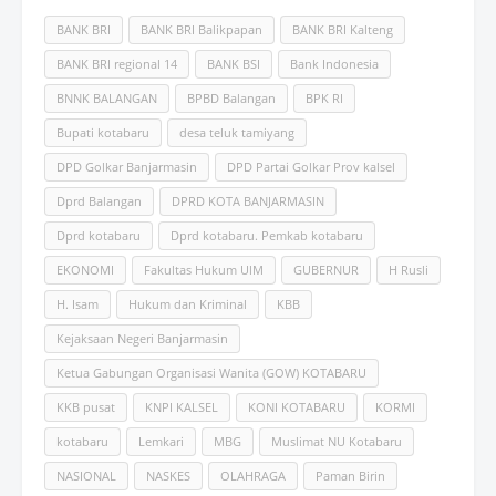
BANK BRI
BANK BRI Balikpapan
BANK BRI Kalteng
BANK BRI regional 14
BANK BSI
Bank Indonesia
BNNK BALANGAN
BPBD Balangan
BPK RI
Bupati kotabaru
desa teluk tamiyang
DPD Golkar Banjarmasin
DPD Partai Golkar Prov kalsel
Dprd Balangan
DPRD KOTA BANJARMASIN
Dprd kotabaru
Dprd kotabaru. Pemkab kotabaru
EKONOMI
Fakultas Hukum UlM
GUBERNUR
H Rusli
H. Isam
Hukum dan Kriminal
KBB
Kejaksaan Negeri Banjarmasin
Ketua Gabungan Organisasi Wanita (GOW) KOTABARU
KKB pusat
KNPI KALSEL
KONI KOTABARU
KORMI
kotabaru
Lemkari
MBG
Muslimat NU Kotabaru
NASIONAL
NASKES
OLAHRAGA
Paman Birin