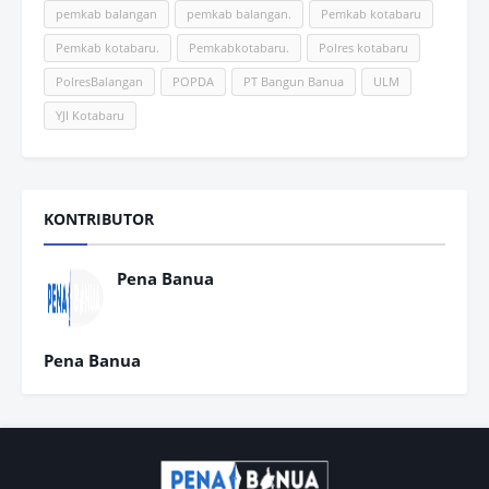
pemkab balangan
pemkab balangan.
Pemkab kotabaru
Pemkab kotabaru.
Pemkabkotabaru.
Polres kotabaru
PolresBalangan
POPDA
PT Bangun Banua
ULM
YJI Kotabaru
KONTRIBUTOR
Pena Banua
Pena Banua