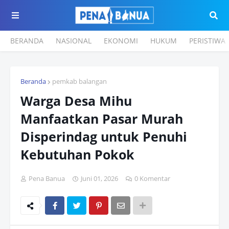
BERANDA
NASIONAL
EKONOMI
HUKUM
PERISTIWA
Beranda
pemkab balangan
Warga Desa Mihu
Manfaatkan Pasar Murah
Disperindag untuk Penuhi
Kebutuhan Pokok
Pena Banua
Juni 01, 2026
0 Komentar