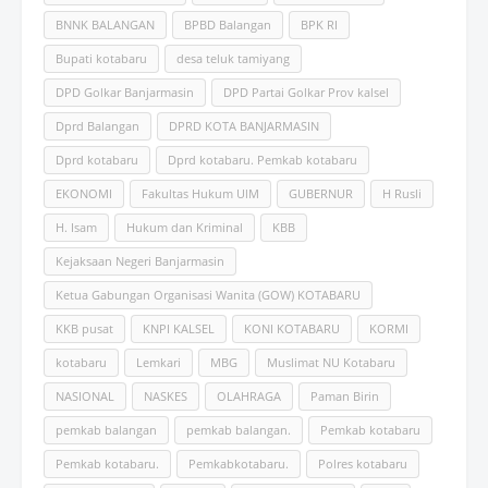
BNNK BALANGAN
BPBD Balangan
BPK RI
Bupati kotabaru
desa teluk tamiyang
DPD Golkar Banjarmasin
DPD Partai Golkar Prov kalsel
Dprd Balangan
DPRD KOTA BANJARMASIN
Dprd kotabaru
Dprd kotabaru. Pemkab kotabaru
EKONOMI
Fakultas Hukum UlM
GUBERNUR
H Rusli
H. Isam
Hukum dan Kriminal
KBB
Kejaksaan Negeri Banjarmasin
Ketua Gabungan Organisasi Wanita (GOW) KOTABARU
KKB pusat
KNPI KALSEL
KONI KOTABARU
KORMI
kotabaru
Lemkari
MBG
Muslimat NU Kotabaru
NASIONAL
NASKES
OLAHRAGA
Paman Birin
pemkab balangan
pemkab balangan.
Pemkab kotabaru
Pemkab kotabaru.
Pemkabkotabaru.
Polres kotabaru