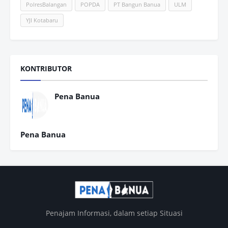
PolresBalangan
POPDA
PT Bangun Banua
ULM
YJI Kotabaru
KONTRIBUTOR
Pena Banua
Pena Banua
Penajam Informasi, dalam setiap Situasi