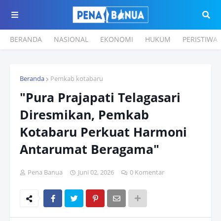
BERANDA
NASIONAL
EKONOMI
HUKUM
PERISTIWA
Beranda
Pemkab kotabaru
"Pura Prajapati Telagasari
Diresmikan, Pemkab
Kotabaru Perkuat Harmoni
Antarumat Beragama"
Pena Banua
Juni 02, 2026
0 Komentar