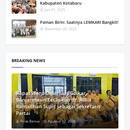
Kabupaten Kotabaru
Juni 01, 2025
Paman Birin: Saatnya LEMKARI Bangkit!
November 30, 2025
BREAKING NEWS
Rapat Pleno Diperluas Golkar
Banjarmasin Tetapkan dr. Aulia
Ramadhan Supit sebagai Sekretaris
Partai
Pena Banua
Agustus 02, 2026