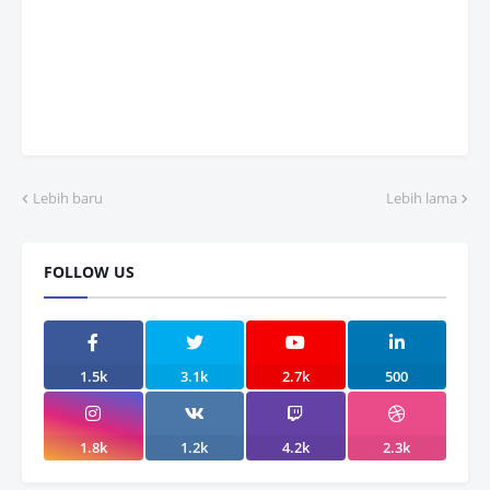
Lebih baru
Lebih lama
FOLLOW US
1.5k
3.1k
2.7k
500
1.8k
1.2k
4.2k
2.3k