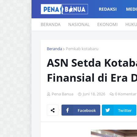
REDAKSI
MEDI
BERANDA
NASIONAL
EKONOMI
HUK
Beranda
Pemkab kotabaru
ASN Setda Kotab
Finansial di Era D
Pena Banua
Juni 18, 2026
0 Komentar
Facebook
Twitter