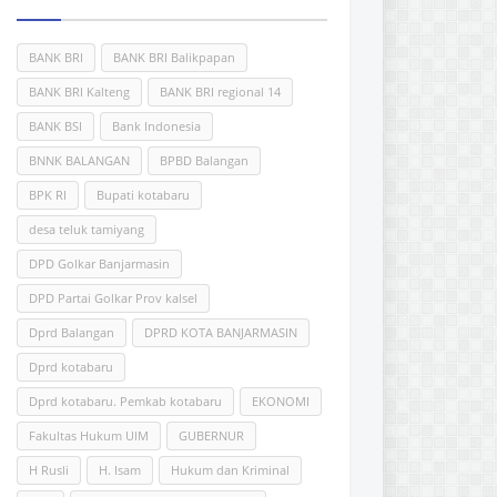
BANK BRI
BANK BRI Balikpapan
BANK BRI Kalteng
BANK BRI regional 14
BANK BSI
Bank Indonesia
BNNK BALANGAN
BPBD Balangan
BPK RI
Bupati kotabaru
desa teluk tamiyang
DPD Golkar Banjarmasin
DPD Partai Golkar Prov kalsel
Dprd Balangan
DPRD KOTA BANJARMASIN
Dprd kotabaru
Dprd kotabaru. Pemkab kotabaru
EKONOMI
Fakultas Hukum UlM
GUBERNUR
H Rusli
H. Isam
Hukum dan Kriminal