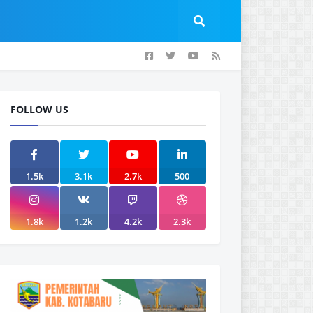
FOLLOW US
1.5k
3.1k
2.7k
500
1.8k
1.2k
4.2k
2.3k