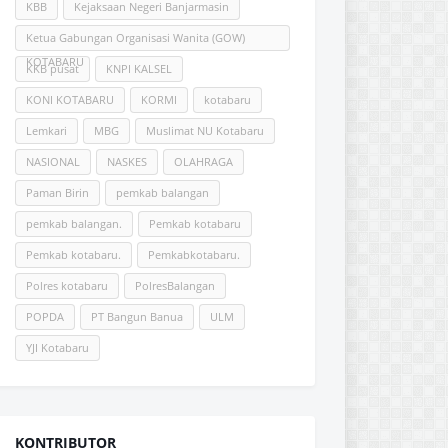
KBB
Kejaksaan Negeri Banjarmasin
Ketua Gabungan Organisasi Wanita (GOW)
KOTABARU
KKB pusat
KNPI KALSEL
KONI KOTABARU
KORMI
kotabaru
Lemkari
MBG
Muslimat NU Kotabaru
NASIONAL
NASKES
OLAHRAGA
Paman Birin
pemkab balangan
pemkab balangan.
Pemkab kotabaru
Pemkab kotabaru.
Pemkabkotabaru.
Polres kotabaru
PolresBalangan
POPDA
PT Bangun Banua
ULM
YJI Kotabaru
KONTRIBUTOR