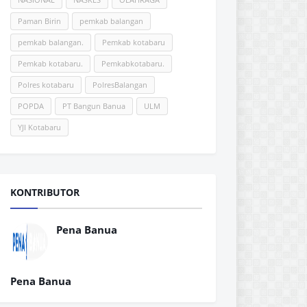
Paman Birin
pemkab balangan
pemkab balangan.
Pemkab kotabaru
Pemkab kotabaru.
Pemkabkotabaru.
Polres kotabaru
PolresBalangan
POPDA
PT Bangun Banua
ULM
YJI Kotabaru
KONTRIBUTOR
Pena Banua
Pena Banua