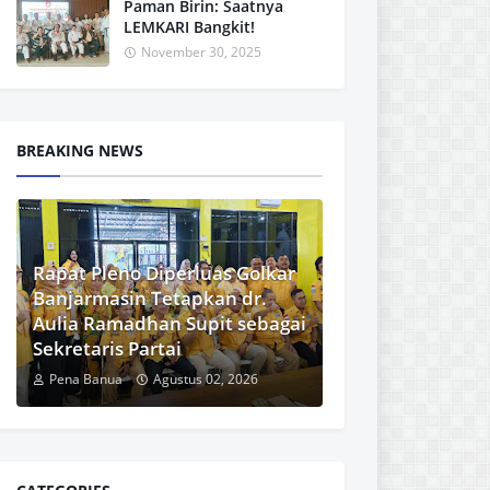
Paman Birin: Saatnya
LEMKARI Bangkit!
November 30, 2025
BREAKING NEWS
Rapat Pleno Diperluas Golkar
Banjarmasin Tetapkan dr.
Aulia Ramadhan Supit sebagai
Sekretaris Partai
Pena Banua
Agustus 02, 2026