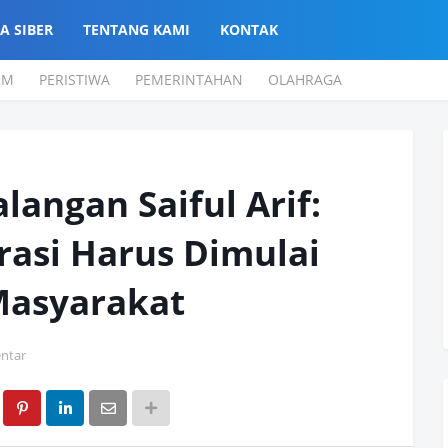
A SIBER
TENTANG KAMI
KONTAK
UM
PERISTIWA
PEMERINTAHAN
OLAHRAGA
angan Saiful Arif:
asi Harus Dimulai
Masyarakat
ntar