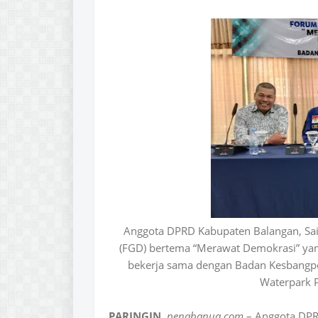
Anggota DPRD Kabupaten Balangan, Saif
(FGD) bertema “Merawat Demokrasi” yan
bekerja sama dengan Badan Kesbangpo
Waterpark P
PARINGIN
,
penabanua.com
– Anggota DPRD