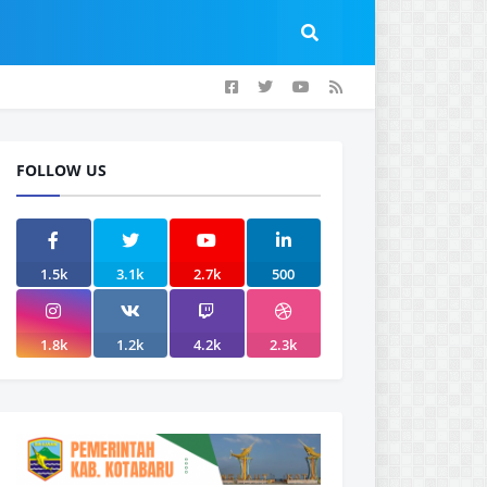
FOLLOW US
1.5k
3.1k
2.7k
500
1.8k
1.2k
4.2k
2.3k