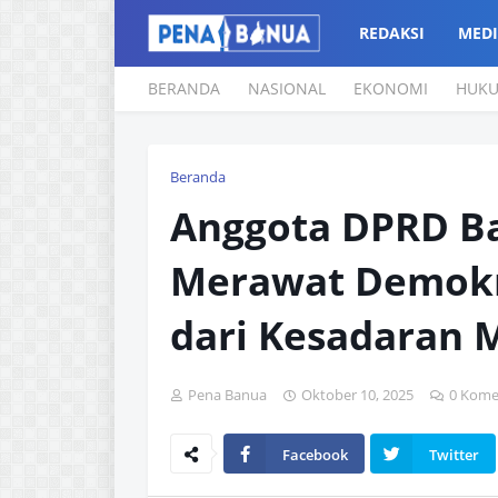
REDAKSI
MEDI
BERANDA
NASIONAL
EKONOMI
HUK
Beranda
Anggota DPRD Bal
Merawat Demokr
dari Kesadaran 
Pena Banua
Oktober 10, 2025
0 Kome
Facebook
Twitter