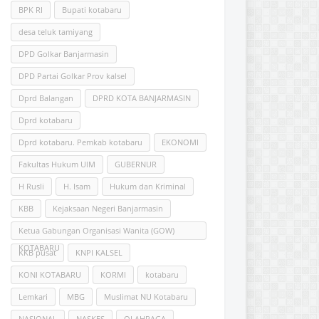
BPK RI
Bupati kotabaru
desa teluk tamiyang
DPD Golkar Banjarmasin
DPD Partai Golkar Prov kalsel
Dprd Balangan
DPRD KOTA BANJARMASIN
Dprd kotabaru
Dprd kotabaru. Pemkab kotabaru
EKONOMI
Fakultas Hukum UlM
GUBERNUR
H Rusli
H. Isam
Hukum dan Kriminal
KBB
Kejaksaan Negeri Banjarmasin
Ketua Gabungan Organisasi Wanita (GOW)
KOTABARU
KKB pusat
KNPI KALSEL
KONI KOTABARU
KORMI
kotabaru
Lemkari
MBG
Muslimat NU Kotabaru
NASIONAL
NASKES
OLAHRAGA