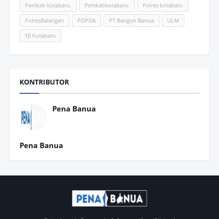
Pemkab kotabaru.
Pemkabkotabaru.
Polres kotabaru
PolresBalangan
POPDA
PT Bangun Banua
ULM
YJI Kotabaru
KONTRIBUTOR
Pena Banua
Pena Banua