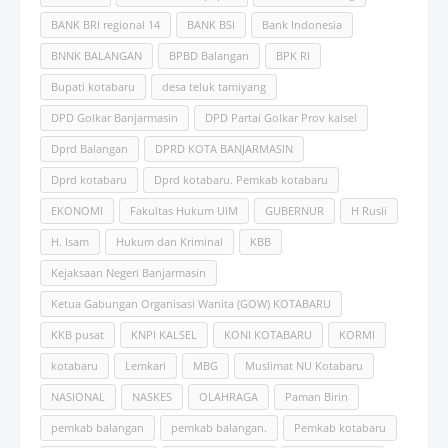
BANK BRI regional 14
BANK BSI
Bank Indonesia
BNNK BALANGAN
BPBD Balangan
BPK RI
Bupati kotabaru
desa teluk tamiyang
DPD Golkar Banjarmasin
DPD Partai Golkar Prov kalsel
Dprd Balangan
DPRD KOTA BANJARMASIN
Dprd kotabaru
Dprd kotabaru. Pemkab kotabaru
EKONOMI
Fakultas Hukum UlM
GUBERNUR
H Rusli
H. Isam
Hukum dan Kriminal
KBB
Kejaksaan Negeri Banjarmasin
Ketua Gabungan Organisasi Wanita (GOW) KOTABARU
KKB pusat
KNPI KALSEL
KONI KOTABARU
KORMI
kotabaru
Lemkari
MBG
Muslimat NU Kotabaru
NASIONAL
NASKES
OLAHRAGA
Paman Birin
pemkab balangan
pemkab balangan.
Pemkab kotabaru