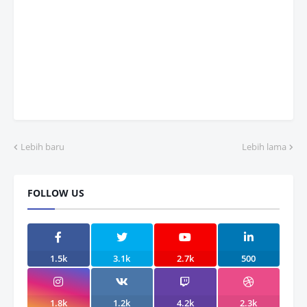
Lebih baru
Lebih lama
FOLLOW US
1.5k
3.1k
2.7k
500
1.8k
1.2k
4.2k
2.3k