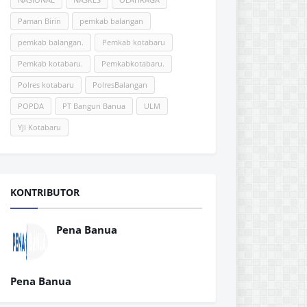
Paman Birin
pemkab balangan
pemkab balangan.
Pemkab kotabaru
Pemkab kotabaru.
Pemkabkotabaru.
Polres kotabaru
PolresBalangan
POPDA
PT Bangun Banua
ULM
YJI Kotabaru
KONTRIBUTOR
Pena Banua
Pena Banua