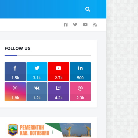
FOLLOW US
1.5k
3.1k
2.7k
500
1.8k
1.2k
4.2k
2.3k