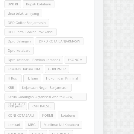
BPK RI
Bupati kotabaru
desa teluk tamiyang
DPD Golkar Banjarmasin
DPD Partai Golkar Prov kalsel
Dprd Balangan
DPRD KOTA BANJARMASIN
Dprd kotabaru
Dprd kotabaru. Pemkab kotabaru
EKONOMI
Fakultas Hukum UlM
GUBERNUR
H Rusli
H. Isam
Hukum dan Kriminal
KBB
Kejaksaan Negeri Banjarmasin
Ketua Gabungan Organisasi Wanita (GOW)
KOTABARU
KKB pusat
KNPI KALSEL
KONI KOTABARU
KORMI
kotabaru
Lemkari
MBG
Muslimat NU Kotabaru
NASIONAL
NASKES
OLAHRAGA