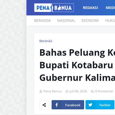
REDAKSI
MEDI
BERANDA
NASIONAL
EKONOMI
HUK
Beranda
Bahas Peluang Ko
Bupati Kotabaru
Gubernur Kalim
Pena Banua
Juli 08, 2026
0 Komentar
Facebook
Twitter