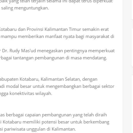
aik yang telah terjalin selama ini dapat terus diperkuat
g saling menguntungkan.
Kotabaru dan Provinsi Kalimantan Timur semakin erat
ga mampu memberikan manfaat nyata bagi masyarakat di
ur Dr. Rudy Mas'ud menegaskan pentingnya memperkuat
erbagai tantangan pembangunan di masa mendatang.
abupaten Kotabaru, Kalimantan Selatan, dengan
adi modal besar untuk mengembangkan berbagai sektor
ingga konektivitas wilayah.
as berbagai capaian pembangunan yang telah diraih
i Kotabaru memiliki potensi besar untuk berkembang
si pariwisata unggulan di Kalimantan.