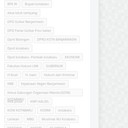
BPK RI
Bupati kotabaru
desa teluk tamiyang
DPD Golkar Banjarmasin
DPD Partai Golkar Prov kalsel
Dprd Balangan
DPRD KOTA BANJARMASIN
Dprd kotabaru
Dprd kotabaru. Pemkab kotabaru
EKONOMI
Fakultas Hukum UlM
GUBERNUR
H Rusli
H. Isam
Hukum dan Kriminal
KBB
Kejaksaan Negeri Banjarmasin
Ketua Gabungan Organisasi Wanita (GOW)
KOTABARU
KKB pusat
KNPI KALSEL
KONI KOTABARU
KORMI
kotabaru
Lemkari
MBG
Muslimat NU Kotabaru
NASIONAL
NASKES
OLAHRAGA