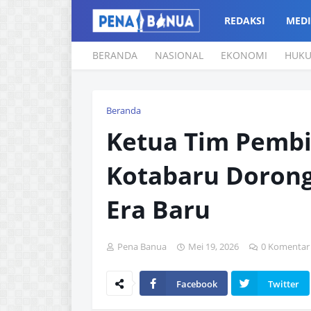
REDAKSI
MEDI
BERANDA
NASIONAL
EKONOMI
HUK
Beranda
Ketua Tim Pemb
Kotabaru Doron
Era Baru
Pena Banua
Mei 19, 2026
0 Komentar
Facebook
Twitter