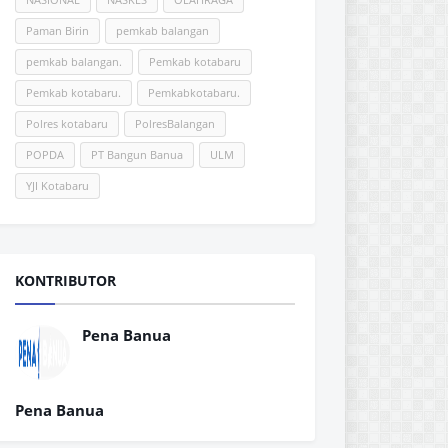
Paman Birin
pemkab balangan
pemkab balangan.
Pemkab kotabaru
Pemkab kotabaru.
Pemkabkotabaru.
Polres kotabaru
PolresBalangan
POPDA
PT Bangun Banua
ULM
YJI Kotabaru
KONTRIBUTOR
Pena Banua
Pena Banua