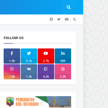
FOLLOW US
1.5k
3.1k
2.7k
500
1.8k
1.2k
4.2k
2.3k