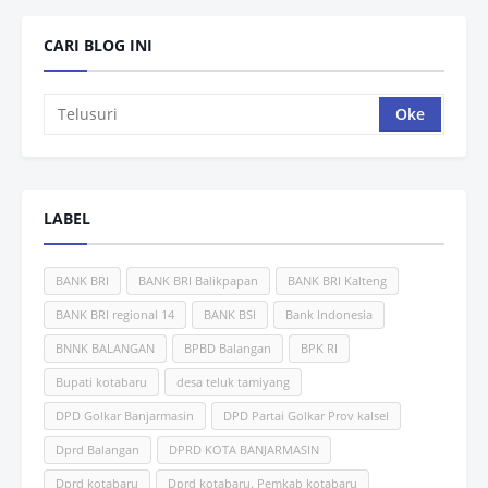
CARI BLOG INI
LABEL
BANK BRI
BANK BRI Balikpapan
BANK BRI Kalteng
BANK BRI regional 14
BANK BSI
Bank Indonesia
BNNK BALANGAN
BPBD Balangan
BPK RI
Bupati kotabaru
desa teluk tamiyang
DPD Golkar Banjarmasin
DPD Partai Golkar Prov kalsel
Dprd Balangan
DPRD KOTA BANJARMASIN
Dprd kotabaru
Dprd kotabaru. Pemkab kotabaru