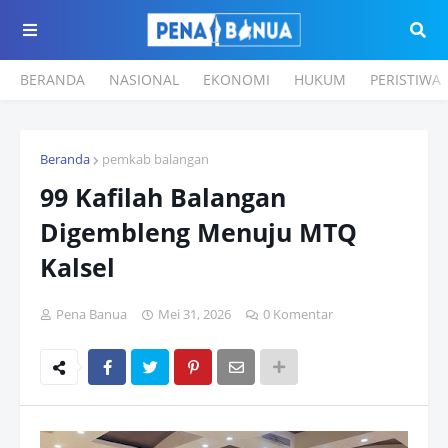
BERANDA
NASIONAL
EKONOMI
HUKUM
PERISTIWA
Beranda
pemkab balangan
99 Kafilah Balangan
Digembleng Menuju MTQ
Kalsel
Pena Banua
Mei 31, 2026
0 Komentar