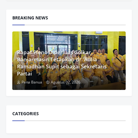
BREAKING NEWS
Rapat Pleno Diperluas Golkar
Banjarmasin Tetapkan dr. Aulia
Ramadhan Supit sebagai Sekretaris
Partai
Pena Banua
Agustus 02, 2026
CATEGORIES