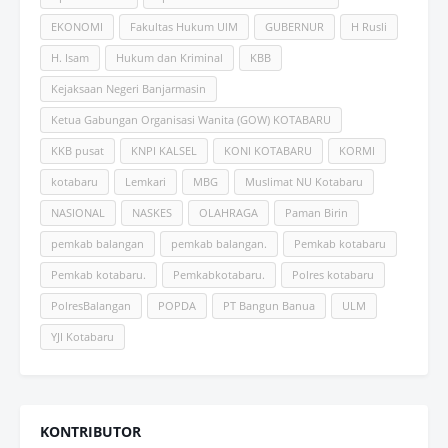
EKONOMI
Fakultas Hukum UlM
GUBERNUR
H Rusli
H. Isam
Hukum dan Kriminal
KBB
Kejaksaan Negeri Banjarmasin
Ketua Gabungan Organisasi Wanita (GOW) KOTABARU
KKB pusat
KNPI KALSEL
KONI KOTABARU
KORMI
kotabaru
Lemkari
MBG
Muslimat NU Kotabaru
NASIONAL
NASKES
OLAHRAGA
Paman Birin
pemkab balangan
pemkab balangan.
Pemkab kotabaru
Pemkab kotabaru.
Pemkabkotabaru.
Polres kotabaru
PolresBalangan
POPDA
PT Bangun Banua
ULM
YJI Kotabaru
KONTRIBUTOR