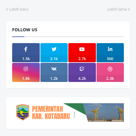
Lebih baru
Lebih lama
FOLLOW US
1.5k
3.1k
2.7k
500
1.8k
1.2k
4.2k
2.3k