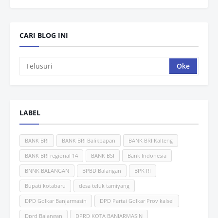
CARI BLOG INI
LABEL
BANK BRI
BANK BRI Balikpapan
BANK BRI Kalteng
BANK BRI regional 14
BANK BSI
Bank Indonesia
BNNK BALANGAN
BPBD Balangan
BPK RI
Bupati kotabaru
desa teluk tamiyang
DPD Golkar Banjarmasin
DPD Partai Golkar Prov kalsel
Dprd Balangan
DPRD KOTA BANJARMASIN