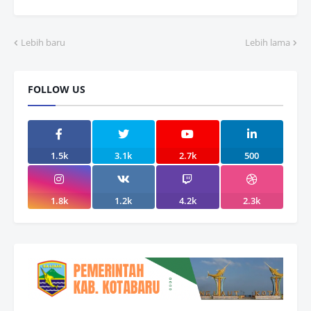
Lebih baru
Lebih lama
FOLLOW US
1.5k
3.1k
2.7k
500
1.8k
1.2k
4.2k
2.3k