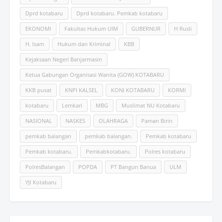
Dprd kotabaru
Dprd kotabaru. Pemkab kotabaru
EKONOMI
Fakultas Hukum UlM
GUBERNUR
H Rusli
H. Isam
Hukum dan Kriminal
KBB
Kejaksaan Negeri Banjarmasin
Ketua Gabungan Organisasi Wanita (GOW) KOTABARU
KKB pusat
KNPI KALSEL
KONI KOTABARU
KORMI
kotabaru
Lemkari
MBG
Muslimat NU Kotabaru
NASIONAL
NASKES
OLAHRAGA
Paman Birin
pemkab balangan
pemkab balangan.
Pemkab kotabaru
Pemkab kotabaru.
Pemkabkotabaru.
Polres kotabaru
PolresBalangan
POPDA
PT Bangun Banua
ULM
YJI Kotabaru