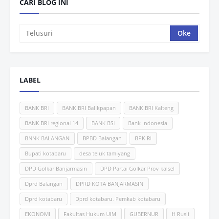
CARI BLOG INI
LABEL
BANK BRI
BANK BRI Balikpapan
BANK BRI Kalteng
BANK BRI regional 14
BANK BSI
Bank Indonesia
BNNK BALANGAN
BPBD Balangan
BPK RI
Bupati kotabaru
desa teluk tamiyang
DPD Golkar Banjarmasin
DPD Partai Golkar Prov kalsel
Dprd Balangan
DPRD KOTA BANJARMASIN
Dprd kotabaru
Dprd kotabaru. Pemkab kotabaru
EKONOMI
Fakultas Hukum UlM
GUBERNUR
H Rusli