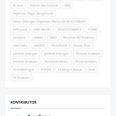
H. Isam
Hukum dan Kriminal
KBB
Kejaksaan Negeri Banjarmasin
Ketua Gabungan Organisasi Wanita (GOW) KOTABARU
KKB pusat
KNPI KALSEL
KONI KOTABARU
KORMI
kotabaru
Lemkari
MBG
Muslimat NU Kotabaru
NASIONAL
NASKES
OLAHRAGA
Paman Birin
pemkab balangan
pemkab balangan.
Pemkab kotabaru
Pemkab kotabaru.
Pemkabkotabaru.
Polres kotabaru
PolresBalangan
POPDA
PT Bangun Banua
ULM
YJI Kotabaru
KONTRIBUTOR