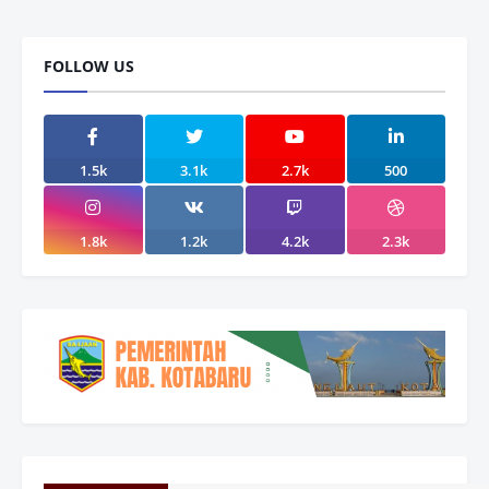
FOLLOW US
1.5k
3.1k
2.7k
500
1.8k
1.2k
4.2k
2.3k