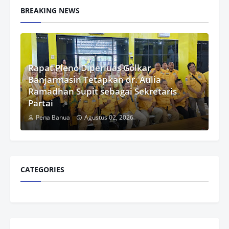
BREAKING NEWS
Rapat Pleno Diperluas Golkar
Banjarmasin Tetapkan dr. Aulia
Ramadhan Supit sebagai Sekretaris
Partai
Pena Banua
Agustus 02, 2026
CATEGORIES