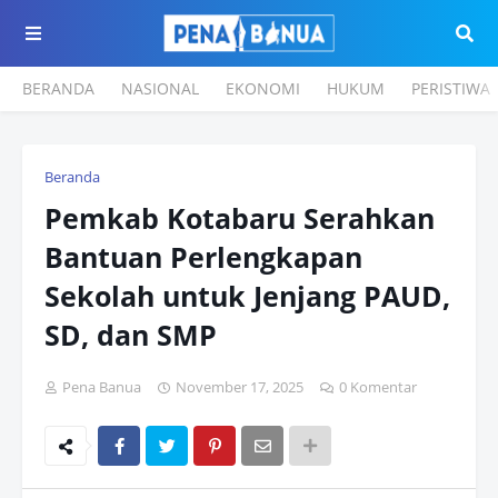
BERANDA
NASIONAL
EKONOMI
HUKUM
PERISTIWA
Beranda
Pemkab Kotabaru Serahkan
Bantuan Perlengkapan
Sekolah untuk Jenjang PAUD,
SD, dan SMP
Pena Banua
November 17, 2025
0 Komentar