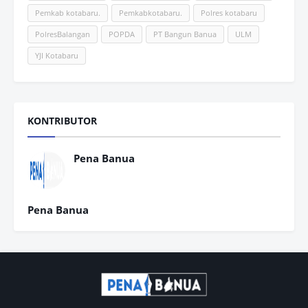
Pemkab kotabaru.
Pemkabkotabaru.
Polres kotabaru
PolresBalangan
POPDA
PT Bangun Banua
ULM
YJI Kotabaru
KONTRIBUTOR
Pena Banua
Pena Banua