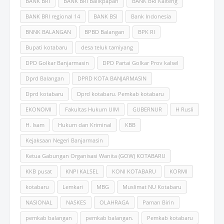
BANK BRI
BANK BRI Balikpapan
BANK BRI Kalteng
BANK BRI regional 14
BANK BSI
Bank Indonesia
BNNK BALANGAN
BPBD Balangan
BPK RI
Bupati kotabaru
desa teluk tamiyang
DPD Golkar Banjarmasin
DPD Partai Golkar Prov kalsel
Dprd Balangan
DPRD KOTA BANJARMASIN
Dprd kotabaru
Dprd kotabaru. Pemkab kotabaru
EKONOMI
Fakultas Hukum UlM
GUBERNUR
H Rusli
H. Isam
Hukum dan Kriminal
KBB
Kejaksaan Negeri Banjarmasin
Ketua Gabungan Organisasi Wanita (GOW) KOTABARU
KKB pusat
KNPI KALSEL
KONI KOTABARU
KORMI
kotabaru
Lemkari
MBG
Muslimat NU Kotabaru
NASIONAL
NASKES
OLAHRAGA
Paman Birin
pemkab balangan
pemkab balangan.
Pemkab kotabaru