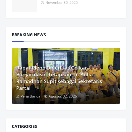
November 30, 2025
BREAKING NEWS
Rapat Pleno Diperluas Golkar
Banjarmasin Tetapkan dr. Aulia
Ramadhan Supit sebagai Sekretaris
Partai
Pena Banua
Agustus 02, 2026
CATEGORIES