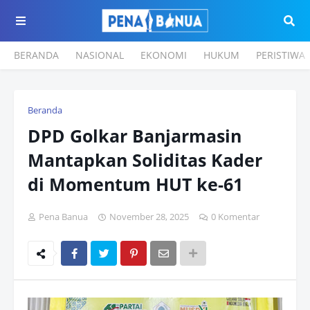
BERANDA
NASIONAL
EKONOMI
HUKUM
PERISTIWA
Beranda
DPD Golkar Banjarmasin
Mantapkan Soliditas Kader
di Momentum HUT ke-61
Pena Banua
November 28, 2025
0 Komentar