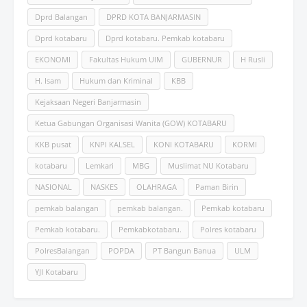
Dprd Balangan
DPRD KOTA BANJARMASIN
Dprd kotabaru
Dprd kotabaru. Pemkab kotabaru
EKONOMI
Fakultas Hukum UlM
GUBERNUR
H Rusli
H. Isam
Hukum dan Kriminal
KBB
Kejaksaan Negeri Banjarmasin
Ketua Gabungan Organisasi Wanita (GOW) KOTABARU
KKB pusat
KNPI KALSEL
KONI KOTABARU
KORMI
kotabaru
Lemkari
MBG
Muslimat NU Kotabaru
NASIONAL
NASKES
OLAHRAGA
Paman Birin
pemkab balangan
pemkab balangan.
Pemkab kotabaru
Pemkab kotabaru.
Pemkabkotabaru.
Polres kotabaru
PolresBalangan
POPDA
PT Bangun Banua
ULM
YJI Kotabaru