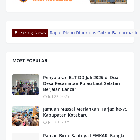
Breaking News
GENSAI Movement Gelar Pekan ASI Sedunia 
Dingin 9 Derajat! Mengejar Golden Sunrise
Babe Aldo dalam Bayang-Bayang Jurnalism
Momentum HUT ke-76, IGTKI-PGRI Kotabar
MOST POPULAR
Pemprov Kalsel Tegaskan Komitmen Perku
SMKN 2 Kotabaru Rayakan HUT ke-17, Tamp
Penyaluran BLT-DD Juli 2025 di Dua
BRI BO Banjarmasin A Yani Gelar Pengajian
Desa Kecamatan Pulau Laut Selatan
Pemkab Kotabaru Ajak ASN dan Masyarakat 
Berjalan Lancar
Pemkab Kotabaru Ajak ASN dan Masyarakat 
Juli 22, 2025
Rapat Pleno Diperluas Golkar Banjarmasin 
Jamuan Massal Meriahkan Harjad ke-75
Kabupaten Kotabaru
Juni 01, 2025
Paman Birin: Saatnya LEMKARI Bangkit!