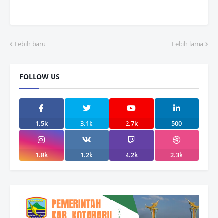
Lebih baru
Lebih lama
FOLLOW US
1.5k
3.1k
2.7k
500
1.8k
1.2k
4.2k
2.3k