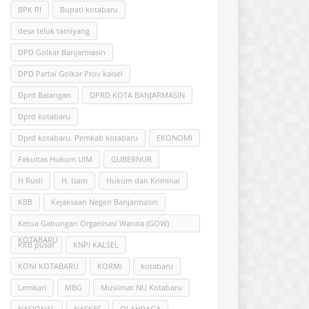
BPK RI
Bupati kotabaru
desa teluk tamiyang
DPD Golkar Banjarmasin
DPD Partai Golkar Prov kalsel
Dprd Balangan
DPRD KOTA BANJARMASIN
Dprd kotabaru
Dprd kotabaru. Pemkab kotabaru
EKONOMI
Fakultas Hukum UlM
GUBERNUR
H Rusli
H. Isam
Hukum dan Kriminal
KBB
Kejaksaan Negeri Banjarmasin
Ketua Gabungan Organisasi Wanita (GOW)
KOTABARU
KKB pusat
KNPI KALSEL
KONI KOTABARU
KORMI
kotabaru
Lemkari
MBG
Muslimat NU Kotabaru
NASIONAL
NASKES
OLAHRAGA