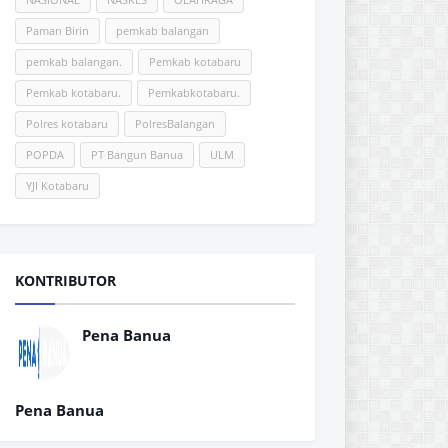
Paman Birin
pemkab balangan
pemkab balangan.
Pemkab kotabaru
Pemkab kotabaru.
Pemkabkotabaru.
Polres kotabaru
PolresBalangan
POPDA
PT Bangun Banua
ULM
YJI Kotabaru
KONTRIBUTOR
Pena Banua
Pena Banua