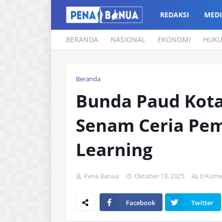
REDAKSI
MEDI
BERANDA
NASIONAL
EKONOMI
HUK
Beranda
Bunda Paud Kota
Senam Ceria Pem
Learning
Pena Banua
Oktober 13, 2025
0 Kome
Facebook
Twitter