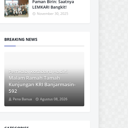
Paman Birin: Saatnya
LEMKARI Bangkit!
November 30, 2025
BREAKING NEWS
Pemkab. kotabaru Hadiri
Malam Ramah Tamah
Kunjungan KRI Banjarmasin-
592
Pena Banua
Agustus 08, 2026