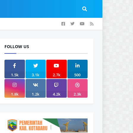
FOLLOW US
1.5k
3.1k
2.7k
500
1.8k
1.2k
4.2k
2.3k