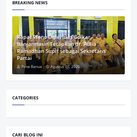
BREAKING NEWS
Rapat Pleno Diperluas Golkar
Banjarmasin Tetapkan dr. Aulia
Ramadhan Supit sebagai Sekretaris
Partai
Pena Banua
Agustus 02, 2026
CATEGORIES
CARI BLOG INI