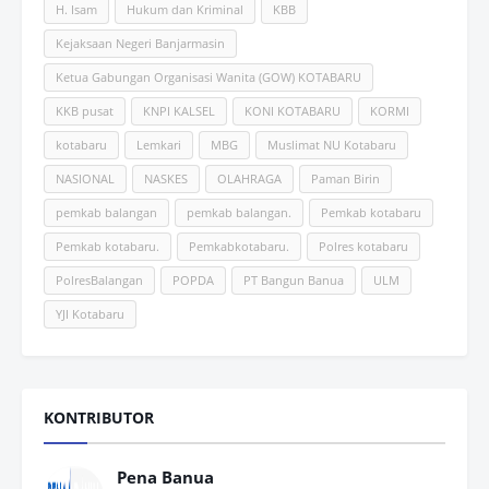
H. Isam
Hukum dan Kriminal
KBB
Kejaksaan Negeri Banjarmasin
Ketua Gabungan Organisasi Wanita (GOW) KOTABARU
KKB pusat
KNPI KALSEL
KONI KOTABARU
KORMI
kotabaru
Lemkari
MBG
Muslimat NU Kotabaru
NASIONAL
NASKES
OLAHRAGA
Paman Birin
pemkab balangan
pemkab balangan.
Pemkab kotabaru
Pemkab kotabaru.
Pemkabkotabaru.
Polres kotabaru
PolresBalangan
POPDA
PT Bangun Banua
ULM
YJI Kotabaru
KONTRIBUTOR
Pena Banua