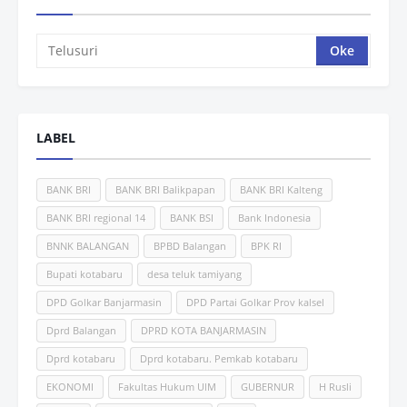
LABEL
BANK BRI
BANK BRI Balikpapan
BANK BRI Kalteng
BANK BRI regional 14
BANK BSI
Bank Indonesia
BNNK BALANGAN
BPBD Balangan
BPK RI
Bupati kotabaru
desa teluk tamiyang
DPD Golkar Banjarmasin
DPD Partai Golkar Prov kalsel
Dprd Balangan
DPRD KOTA BANJARMASIN
Dprd kotabaru
Dprd kotabaru. Pemkab kotabaru
EKONOMI
Fakultas Hukum UlM
GUBERNUR
H Rusli