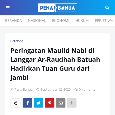
BERANDA
NASIONAL
EKONOMI
HUKUM
PERISTIWA
Beranda
Peringatan Maulid Nabi di
Langgar Ar-Raudhah Batuah
Hadirkan Tuan Guru dari
Jambi
Pena Banua
September 12, 2025
0 Komentar