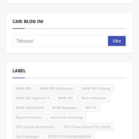
CARI BLOG INI
LABEL
BANK BRI
BANK BRI Balikpapan
BANK BRI Kalteng
BANK BRI regional 14
BANK BSI
Bank Indonesia
BNNK BALANGAN
BPBD Balangan
BPK RI
Bupati kotabaru
desa teluk tamiyang
DPD Golkar Banjarmasin
DPD Partai Golkar Prov kalsel
Dprd Balangan
DPRD KOTA BANJARMASIN