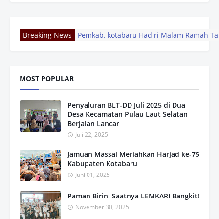
Breaking News
Pemkab. kotabaru Hadiri Malam Ramah Ta
Kunjungan Ke Makodim 1004, GOW Kotabar
Paripurna DPRD, Bupati Kotabaru Sampai
Pemkab Kotabaru Gelar Rakor Pengembang
Pemkab Kotabaru Apresiasi Pengabdian 
MOST POPULAR
DPD KNPI Kalsel Gelar Rakerda, Susun Pro
Pemkab Kotabaru Apresiasi Dishub Sukses
Penyaluran BLT-DD Juli 2025 di Dua
Pemkab Kotabaru Apresiasi Dishub Sukses
Desa Kecamatan Pulau Laut Selatan
Rapat Pleno Diperluas Golkar Banjarmasin 
Berjalan Lancar
GENSAI Movement Gelar Pekan ASI Sedunia 
Juli 22, 2025
Jamuan Massal Meriahkan Harjad ke-75
Kabupaten Kotabaru
Juni 01, 2025
Paman Birin: Saatnya LEMKARI Bangkit!
November 30, 2025