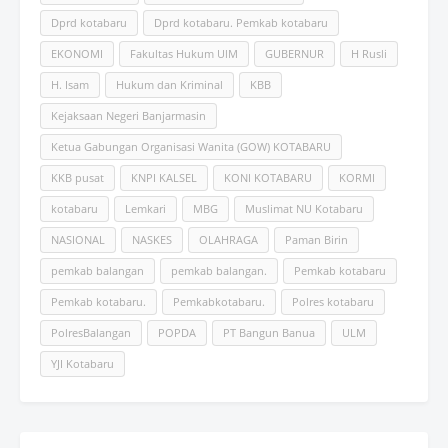
Dprd kotabaru
Dprd kotabaru. Pemkab kotabaru
EKONOMI
Fakultas Hukum UlM
GUBERNUR
H Rusli
H. Isam
Hukum dan Kriminal
KBB
Kejaksaan Negeri Banjarmasin
Ketua Gabungan Organisasi Wanita (GOW) KOTABARU
KKB pusat
KNPI KALSEL
KONI KOTABARU
KORMI
kotabaru
Lemkari
MBG
Muslimat NU Kotabaru
NASIONAL
NASKES
OLAHRAGA
Paman Birin
pemkab balangan
pemkab balangan.
Pemkab kotabaru
Pemkab kotabaru.
Pemkabkotabaru.
Polres kotabaru
PolresBalangan
POPDA
PT Bangun Banua
ULM
YJI Kotabaru