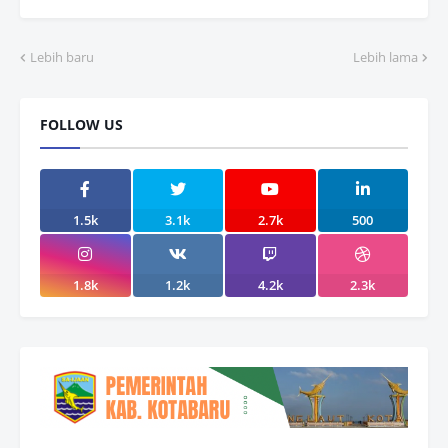
Lebih baru
Lebih lama
FOLLOW US
1.5k
3.1k
2.7k
500
1.8k
1.2k
4.2k
2.3k