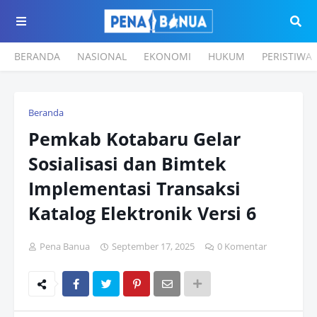
BERANDA
NASIONAL
EKONOMI
HUKUM
PERISTIWA
Beranda
Pemkab Kotabaru Gelar
Sosialisasi dan Bimtek
Implementasi Transaksi
Katalog Elektronik Versi 6
Pena Banua
September 17, 2025
0 Komentar