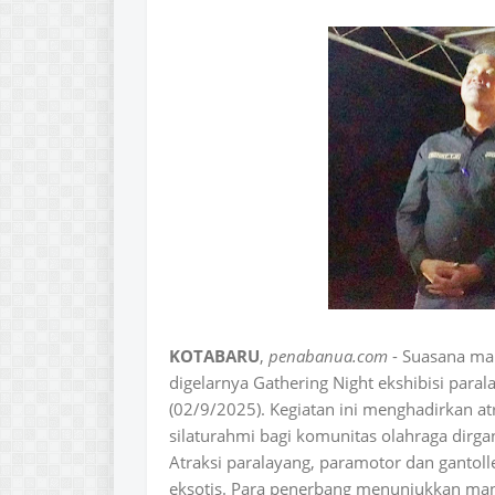
KOTABARU
,
penabanua.com
- Suasana ma
digelarnya Gathering Night ekshibisi para
(02/9/2025). Kegiatan ini menghadirkan at
silaturahmi bagi komunitas olahraga dirga
Atraksi paralayang, paramotor dan gantol
eksotis. Para penerbang menunjukkan ma