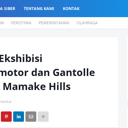
A SIBER
TENTANG KAMI
KONTAK
UM
PERISTIWA
PEMERINTAHAN
OLAHRAGA
Ekshibisi
motor dan Gantolle
 Mamake Hills
mentar