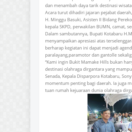
dan menambah daya tarik destinasi wisata 
Acara turut dihadiri jajaran pejabat daera
H. Minggu Basuki, Asisten II Bidang Per
kepala SKPD, perwakilan BUMN, camat, sert
Dalam sambutannya, Bupati Kotabaru H.M
menyampaikan apresiasi atas terselenggara
berharap kegiatan ini dapat menjadi agen
paralayang,paramotor dan gantolle sekal
“Kami ingin Bukit Mamake Hills bukan han
destinasi olahraga dirgantara yang mampu
Senada, Kepala Disparpora Kotabaru, Son
momentum penting bagi daerah. Ia juga 
tuan rumah kejuaraan dunia olahraga dirg