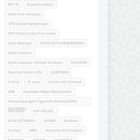
BPK RI
Bupati kotabaru
desa teluk tamiyang
DPD Golkar Banjarmasin
DPD Partai Golkar Prov kalsel
Dprd Balangan
DPRD KOTA BANJARMASIN
Dprd kotabaru
Dprd kotabaru. Pemkab kotabaru
EKONOMI
Fakultas Hukum UlM
GUBERNUR
H Rusli
H. Isam
Hukum dan Kriminal
KBB
Kejaksaan Negeri Banjarmasin
Ketua Gabungan Organisasi Wanita (GOW)
KOTABARU
KKB pusat
KNPI KALSEL
KONI KOTABARU
KORMI
kotabaru
Lemkari
MBG
Muslimat NU Kotabaru
NASIONAL
NASKES
OLAHRAGA