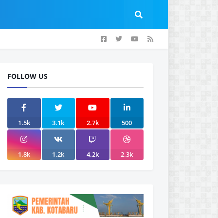
FOLLOW US
1.5k
3.1k
2.7k
500
1.8k
1.2k
4.2k
2.3k