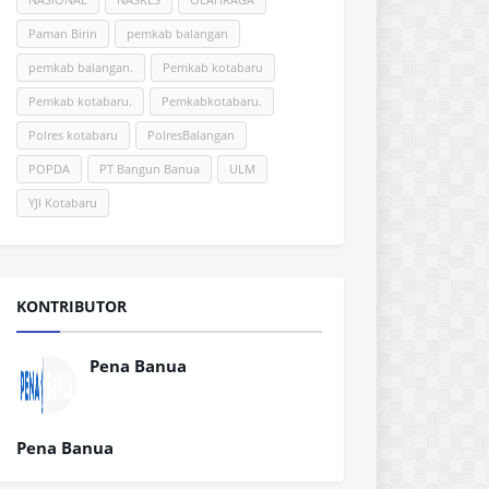
Paman Birin
pemkab balangan
pemkab balangan.
Pemkab kotabaru
Pemkab kotabaru.
Pemkabkotabaru.
Polres kotabaru
PolresBalangan
POPDA
PT Bangun Banua
ULM
YJI Kotabaru
KONTRIBUTOR
Pena Banua
Pena Banua