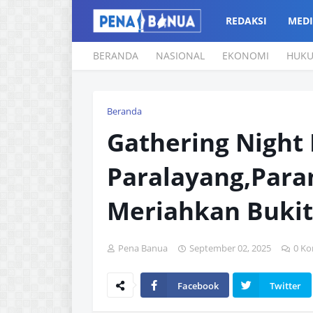
REDAKSI
MEDI
BERANDA
NASIONAL
EKONOMI
HUK
Beranda
Gathering Night 
Paralayang,Para
Meriahkan Bukit
Pena Banua
September 02, 2025
0 Ko
Facebook
Twitter