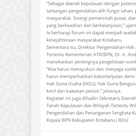
“Sebagai daerah kepulauan dengan potens
tantangan pengendalian alih fungsi lahan,
masyarakat. Sinergi pemerintah pusat, dae
yang berkeadilan dan berkelanjutan,” ujarn
Ia berharap forum ini dapat menjadi wadah 
kesejahteraan masyarakat Kotabaru.
Sementara itu, Direktur Pengendalian Hak
Tertentu Kementerian ATR/BPN, Dr. Ir. Andi
menekankan pentingnya pengelolaan sumbe
“Kita harus mensyukuri dan menjaga sumb
harus memperhatikan keberlanjutan demi 
Hak Guna Usaha (HGU), Hak Guna Bangunan 
kecil dan kawasan pesisir,” jelasnya.
Kegiatan ini juga dihadiri Sekretaris Daer
Tanah Kepulauan dan Wilayah Tertentu Wi
Pengendalian dan Penanganan Sengketa Kan
Kepala BPN Kabupaten Kotabaru.( Rilis)