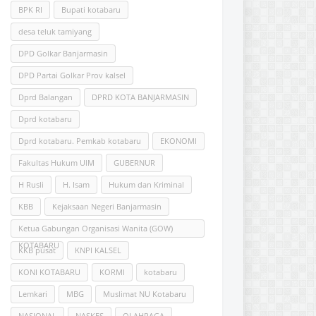
BPK RI
Bupati kotabaru
desa teluk tamiyang
DPD Golkar Banjarmasin
DPD Partai Golkar Prov kalsel
Dprd Balangan
DPRD KOTA BANJARMASIN
Dprd kotabaru
Dprd kotabaru. Pemkab kotabaru
EKONOMI
Fakultas Hukum UlM
GUBERNUR
H Rusli
H. Isam
Hukum dan Kriminal
KBB
Kejaksaan Negeri Banjarmasin
Ketua Gabungan Organisasi Wanita (GOW)
KOTABARU
KKB pusat
KNPI KALSEL
KONI KOTABARU
KORMI
kotabaru
Lemkari
MBG
Muslimat NU Kotabaru
NASIONAL
NASKES
OLAHRAGA