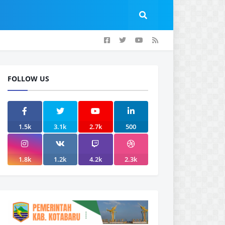
FOLLOW US
1.5k
3.1k
2.7k
500
1.8k
1.2k
4.2k
2.3k