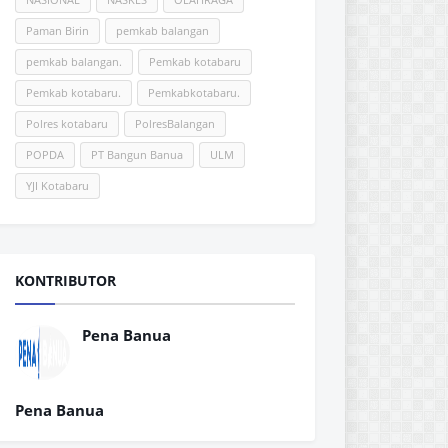
Paman Birin
pemkab balangan
pemkab balangan.
Pemkab kotabaru
Pemkab kotabaru.
Pemkabkotabaru.
Polres kotabaru
PolresBalangan
POPDA
PT Bangun Banua
ULM
YJI Kotabaru
KONTRIBUTOR
Pena Banua
Pena Banua