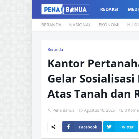
REDAKSI
MEDI
BERANDA
NASIONAL
EKONOMI
HUK
Beranda
Kantor Pertanah
Gelar Sosialisas
Atas Tanah dan 
Pena Banua
Agustus 10, 2025
0 Kome
Facebook
Twitter