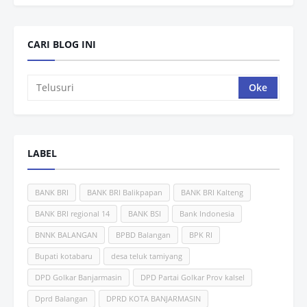
CARI BLOG INI
LABEL
BANK BRI
BANK BRI Balikpapan
BANK BRI Kalteng
BANK BRI regional 14
BANK BSI
Bank Indonesia
BNNK BALANGAN
BPBD Balangan
BPK RI
Bupati kotabaru
desa teluk tamiyang
DPD Golkar Banjarmasin
DPD Partai Golkar Prov kalsel
Dprd Balangan
DPRD KOTA BANJARMASIN