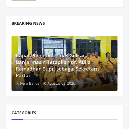
BREAKING NEWS
Rapat Pleno Diperluas Golkar
Banjarmasin Tetapkan dr. Aulia
Ramadhan Supit sebagai Sekretaris
Partai
Pena Banua
Agustus 02, 2026
CATEGORIES