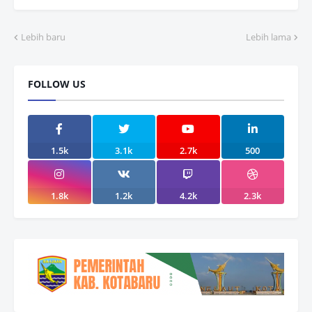
Lebih baru
Lebih lama
FOLLOW US
1.5k
3.1k
2.7k
500
1.8k
1.2k
4.2k
2.3k