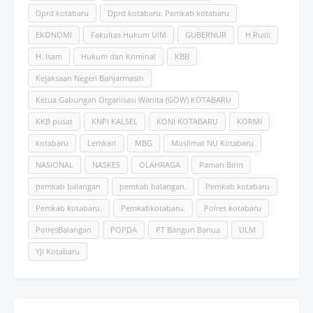
Dprd kotabaru
Dprd kotabaru. Pemkab kotabaru
EKONOMI
Fakultas Hukum UlM
GUBERNUR
H Rusli
H. Isam
Hukum dan Kriminal
KBB
Kejaksaan Negeri Banjarmasin
Ketua Gabungan Organisasi Wanita (GOW) KOTABARU
KKB pusat
KNPI KALSEL
KONI KOTABARU
KORMI
kotabaru
Lemkari
MBG
Muslimat NU Kotabaru
NASIONAL
NASKES
OLAHRAGA
Paman Birin
pemkab balangan
pemkab balangan.
Pemkab kotabaru
Pemkab kotabaru.
Pemkabkotabaru.
Polres kotabaru
PolresBalangan
POPDA
PT Bangun Banua
ULM
YJI Kotabaru